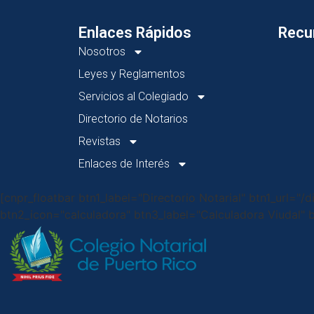
Enlaces Rápidos
Recu
Nosotros
Leyes y Reglamentos
Servicios al Colegiado
Directorio de Notarios
Revistas
Enlaces de Interés
[cnpr_floatbar btn1_label="Directorio Notarial" btn1_url="/d
btn2_icon="calculadora" btn3_label="Calculadora Viudal" b