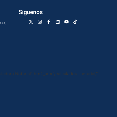
Síguenos
aza,
uladora Notarial" btn2_url="/calculadora-notarial/"