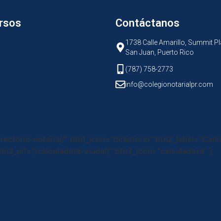
rsos
Contáctanos
1738 Calle Amarillo, Summit Pl
San Juan, Puerto Rico
(787) 758-2773
info@colegionotarialpr.com
irectorio-notarial/" btn1_icon="directorio" btn2_label="Calc
tn3_url="/calculadora-viudal/" btn3_icon="calculadora" ]