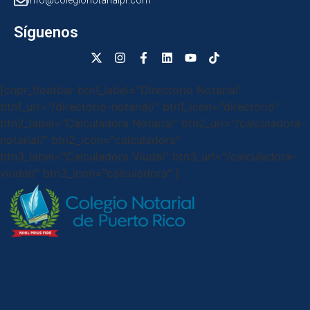
info@colegionotarialpr.com
Síguenos
[cnpr_floatbar btn1_label="Directorio Notarial"
btn1_url="/directorio-notarial/" btn1_icon="directorio"
btn2_label="Calculadora Notarial" btn2_url="/calculadora-
notarial/" btn2_icon="calculadora"
btn3_label="Calculadora Viudal" btn3_url="/calculadora-
viudal/" btn3_icon="calculadora" ]