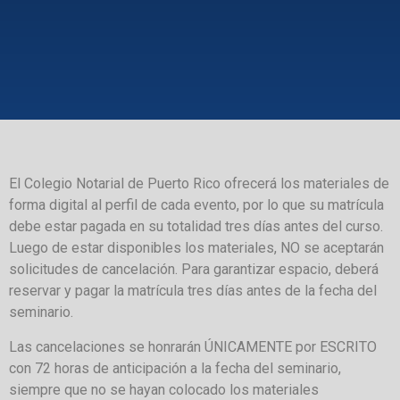
El Colegio Notarial de Puerto Rico ofrecerá los materiales de
forma digital al perfil de cada evento, por lo que su matrícula
debe estar pagada en su totalidad tres días antes del curso.
Luego de estar disponibles los materiales, NO se aceptarán
solicitudes de cancelación. Para garantizar espacio, deberá
reservar y pagar la matrícula tres días antes de la fecha del
seminario.
Las cancelaciones se honrarán ÚNICAMENTE por ESCRITO
con 72 horas de anticipación a la fecha del seminario,
siempre que no se hayan colocado los materiales