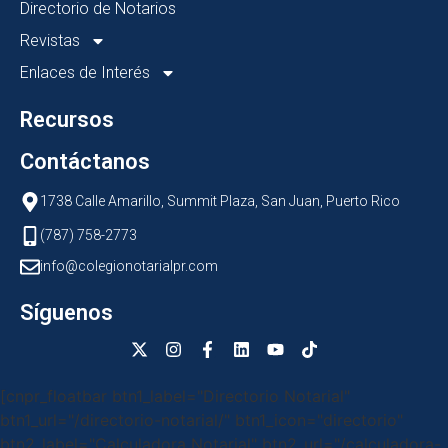
Directorio de Notarios
Revistas
Enlaces de Interés
Recursos
Contáctanos
1738 Calle Amarillo, Summit Plaza, San Juan, Puerto Rico
(787) 758-2773
info@colegionotarialpr.com
Síguenos
[cnpr_floatbar btn1_label="Directorio Notarial"
btn1_url="/directorio-notarial/" btn1_icon="directorio"
btn2_label="Calculadora Notarial" btn2_url="/calculadora-