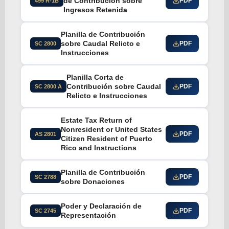
de Contribución sobre
PDF
499 R-1B
Ingresos Retenida
Planilla de Contribución
sobre Caudal Relicto e
PDF
SC 2800
Instrucciones
Planilla Corta de
Contribución sobre Caudal
PDF
SC 2800 A
Relicto e Instrucciones
Estate Tax Return of
Nonresident or United States
PDF
AS 2801
Citizen Resident of Puerto
Rico and Instructions
Planilla de Contribución
PDF
SC 2788
sobre Donaciones
Poder y Declaración de
PDF
SC 2745
Representación