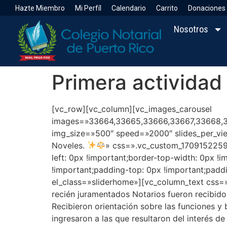
Hazte Miembro
Mi Perfíl
Calendario
Carrito
Donaciones
Nosotros
Primera actividad
[vc_row][vc_column][vc_images_carousel
images=»33664,33665,33666,33667,33668,3
img_size=»500″ speed=»2000″ slides_per_vie
Noveles.
» css=».vc_custom_17091522595
left: 0px !important;border-top-width: 0px !
!important;padding-top: 0px !important;paddi
el_class=»sliderhome»][vc_column_text css=
recién juramentados Notarios fueron recibido
Recibieron orientación sobre las funciones y
ingresaron a las que resultaron del interés d