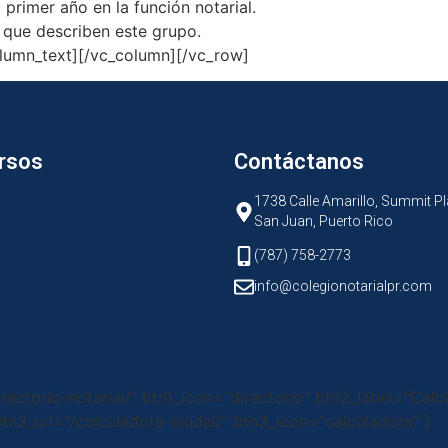
u primer año en la función notarial.
que describen este grupo.
column_text][/vc_column][/vc_row]
rsos
Contáctanos
1738 Calle Amarillo, Summit Pl
San Juan, Puerto Rico
(787) 758-2773
info@colegionotarialpr.com
irectorio-notarial/" btn1_icon="directorio" btn2_label="Calc
tn3_url="/calculadora-viudal/" btn3_icon="calculadora" ]