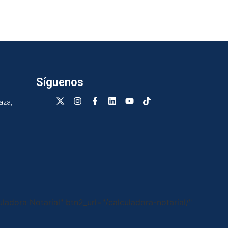
Síguenos
aza,
uladora Notarial" btn2_url="/calculadora-notarial/"